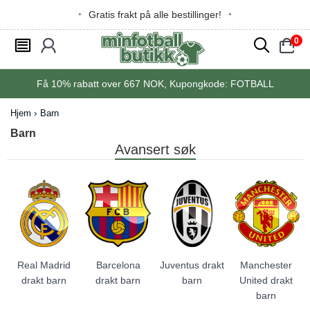
Gratis frakt på alle bestillinger!
0
󰂩
󰃳
󰂨
󰃠
Få
10%
rabatt over
667
NOK, Kupongkode:
FOTBALL
Hjem
Barn
Barn
Avansert søk
Real Madrid
Barcelona
Juventus drakt
Manchester
drakt barn
drakt barn
barn
United drakt
barn