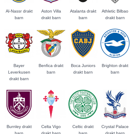
Al-Nassr drakt
Aston Villa
Atalanta drakt
Athletic Bilbao
barn
drakt barn
barn
drakt barn
Bayer
Benfica drakt
Boca Juniors
Brighton drakt
Leverkusen
barn
drakt barn
barn
drakt barn
Burnley drakt
Celta Vigo
Celtic drakt
Crystal Palace
barn
drakt barn
barn
drakt barn