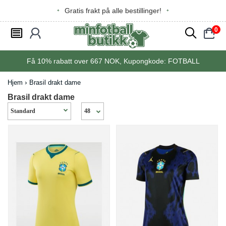
Gratis frakt på alle bestillinger!
0
󰂩
󰃳
󰂨
󰃠
Få
10%
rabatt over
667
NOK, Kupongkode:
FOTBALL
Hjem
Brasil drakt dame
Brasil drakt dame