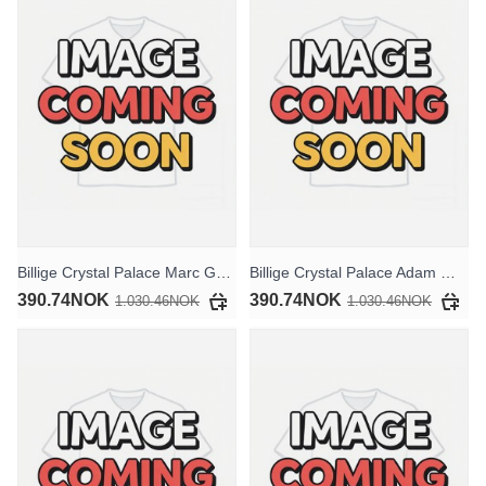
Billige Crystal Palace Marc Guehi #6 Tredjedraktsett Barn 2025-26 Kortermet (+ Korte bukser)
Billige Crystal Palace Adam Wharton #20 Hjemmedraktsett Barn 2025-26 Kortermet (+ Korte bukser)
390.74NOK
390.74NOK
1.030.46NOK
1.030.46NOK