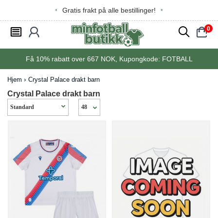
Gratis frakt på alle bestillinger!
0
󰂩
󰃳
󰂨
󰃠
Få
10%
rabatt over
667
NOK, Kupongkode:
FOTBALL
Hjem
Crystal Palace drakt barn
Crystal Palace drakt barn