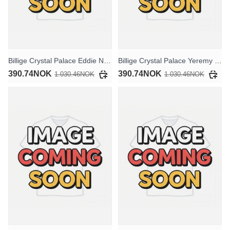
Billige Crystal Palace Eddie Nketiah #9 Tredjedraktsett Barn 2025-26 Kortermet (+ Korte bukser)
Billige Crystal Palace Yeremy Pino #10 Hjemmedraktsett Barn 2025-26 Kortermet (+ Korte bukser)
390.74NOK
390.74NOK
1.030.46NOK
1.030.46NOK