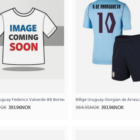
n VM 2026 Kortermet (+ Korte bukser)
Uruguay Federico Valverde #8 Bortedraktsett Barn VM 2026 Kortermet (+ Kor
Billige Uruguay Giorgian de Arra
Billige Uruguay Darwin Nunez #9 Hjemmedraktset
NOK
393.96NOK
984.95NOK
393.96NOK
393
984.95NOK
..