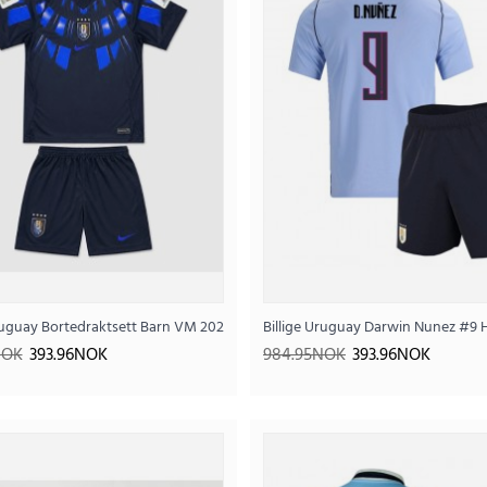
..
+ Korte bukser)
ruguay Bortedraktsett Barn VM 2026 Kortermet (+ Korte bukser)
Billige Uruguay Darwin Nunez #9 
NOK
393.96NOK
984.95NOK
393.96NOK
Billige Uruguay Bortedraktsett Barn VM
393
984.95NOK
..