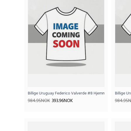
Billige Uruguay Federico Valverde #8 Hjemmedraktsett Bar
Billige 
SALE
984.95NOK
393.96NOK
984.95