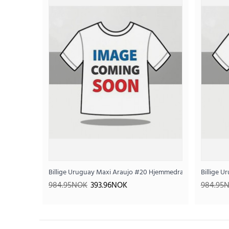
SALE
Billige Uruguay Maxi Araujo #20 Hjemmedraktsett Barn VM
Billige 
984.95NOK
393.96NOK
984.95