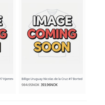
 Barn VM 2026 Kortermet (+ Korte bukser)
kser)
z #7 Hjemmedraktsett Barn VM 2026 Kortermet (+ Korte bukser)
Billige Uruguay Nicolas de la Cruz #7 Bortedraktsett Barn 
.96NOK
984.95NOK
393.96NOK