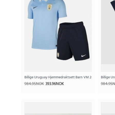
Billige Uruguay Hjemmedraktsett Barn VM 2026 Kortermet (
Billige U
984.95NOK
393.96NOK
984.95
SALE