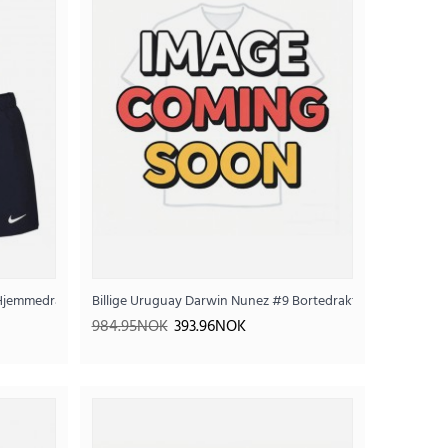
Hjemmedraktsett Barn VM 2026 Kortermet (+ Korte bukser)
Billige Uruguay Darwin Nunez #9 Bortedraktsett Barn VM 2
984.95NOK
393.96NOK
 2026 Kortermet (+ Korte bukser)
.96NOK