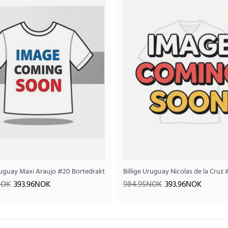
Billige Uruguay Darwin Nunez #9 Bortedraktsett
 2026 Kortermet (+ Korte bukser)
Uruguay Maxi Araujo #20 Bortedraktsett Barn VM 2026 Kortermet (+ Korte bu
Billige Uruguay Nicolas de la Cru
393
984.95NOK
NOK
393.96NOK
984.95NOK
393.96NOK
..