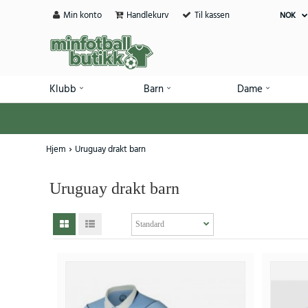
Min konto
Handlekurv
Til kassen
NOK
Klubb
Barn
Dame
Hjem
Uruguay drakt barn
Uruguay drakt barn
SALE