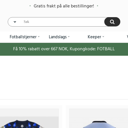
Gratis frakt på alle bestillinger!
Fotballstjerner
Landslags
Keeper
Få
10%
rabatt over
667
NOK, Kupongkode:
FOTBALL
Billige Uruguay Hjemmedraktsett Barn V
393
984.95NOK