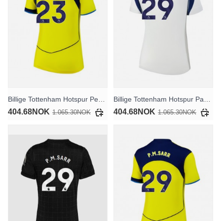
Billige Tottenham Hotspur Pedro Porro #23 Tredjedrakt Dame 2025-26 Kortermet
Billige Tottenham Hotspur Pape Matar Sarr #29 Hjemmedrakt Dame 2025-26 Kortermet
404.68NOK
404.68NOK
1.065.30NOK
1.065.30NOK