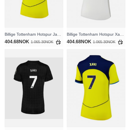
Billige Tottenham Hotspur James Maddison #10 Tredjedrakt Dame 2025-26 Kortermet
Billige Tottenham Hotspur Xavi Simons #7 Hjemmedrakt Dame 2025-26 Kortermet
404.68NOK
404.68NOK
1.065.30NOK
1.065.30NOK