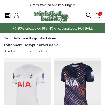
Gratis frakt på alle bestillinger!
0
󰂩
󰃳
󰂨
󰃠
Få
10%
rabatt over
667
NOK, Kupongkode:
FOTBALL
Hjem
Tottenham Hotspur drakt dame
Tottenham Hotspur drakt dame