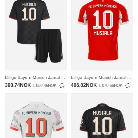
Billige Bayern Munich Jamal Musiala #10 Tredjedraktsett Barn 2025-26 Kortermet (+ Korte bukser)
Billige Bayern Munich Jamal Musiala #10 Hjemmedrakt 2025-26 Kortermet
390.74NOK
406.82NOK
1.030.46NOK
1.070.66NOK