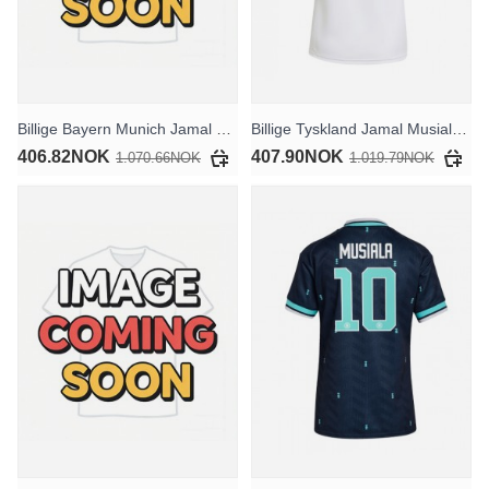
Billige Bayern Munich Jamal Musiala #10 Bortedrakt 2026-27 Kortermet
Billige Tyskland Jamal Musiala #10 Hjemmedrakt Dame VM 2026 Kortermet
406.82NOK
407.90NOK
1.070.66NOK
1.019.79NOK