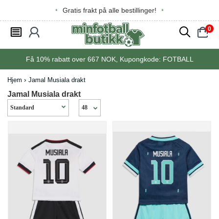
Gratis frakt på alle bestillinger!
0
󰂩
󰃳
󰂨
󰃠
Få
10%
rabatt over
667
NOK, Kupongkode:
FOTBALL
Hjem
Jamal Musiala drakt
Jamal Musiala drakt