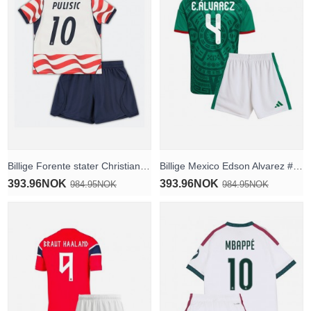
Billige Forente stater Christian Pulisic #10 Hjemmedraktsett Barn VM 2026 Kortermet (+ Korte bukser)
Billige Mexico Edson Alvarez #4 Hjemmedraktsett Barn VM 2026 Kortermet (+ Korte bukser)
393.96NOK
393.96NOK
984.95NOK
984.95NOK