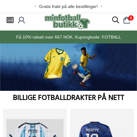
Gratis frakt på alle bestillinger!
0
󰂩
󰃳
󰂨
󰃠
Få
10%
rabatt over
667
NOK, Kupongkode:
FOTBALL
BILLIGE FOTBALLDRAKTER PÅ NETT