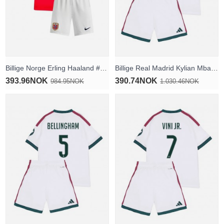
Billige Norge Erling Haaland #9 Hjemmedraktsett Barn VM 2026 Kortermet (+ Korte bukser)
Billige Real Madrid Kylian Mbappe #10 Hjemmedraktsett Barn 2026-27 Kortermet (+ Korte bukser)
393.96NOK
390.74NOK
984.95NOK
1.030.46NOK