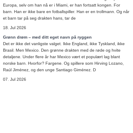
Europa, selv om han nå er i Miami, er han fortsatt kongen. For
barn. Han er ikke bare en fotballspiller. Han er en trollmann. Og når
et barn tar på seg drakten hans, tar de
18. Jul 2026
Grønn drøm – med ditt eget navn på ryggen
Det er ikke det vanligste valget. Ikke England, ikke Tyskland, ikke
Brasil. Men Mexico. Den grønne drakten med de røde og hvite
detaljene. Under flere år har Mexico vært et populært lag blant
norske barn. Hvorfor? Fargene. Og spillere som Hirving Lozano,
Raúl Jiménez, og den unge Santiago Giménez. D
07. Jul 2026
Kontakt oss
Frakt og retur
Hvordan bestille
Størrelsesguide
Vasketips
Personvern
Betingelser og vilkår
Blogg