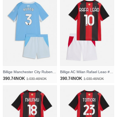
Billige Manchester City Ruben Dias #3 Hjemmedraktsett Barn 2026-27 Kortermet (+ Korte bukser)
Billige AC Milan Rafael Leao #10 Hjemmedraktsett Barn 2026-27 Kortermet (+ Korte bukser)
390.74NOK
390.74NOK
1.030.46NOK
1.030.46NOK