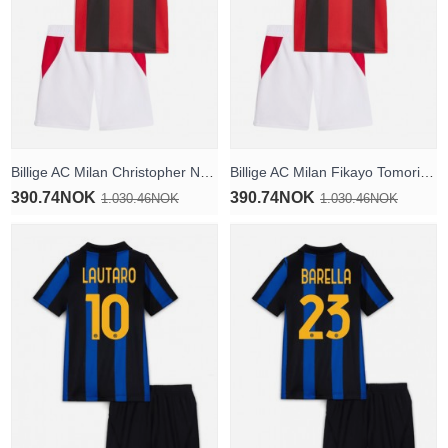
Billige AC Milan Christopher Nkunku #18 Hjemmedraktsett Barn 2026-27 Kortermet (+ Korte bukser)
Billige AC Milan Fikayo Tomori #23 Hjemmedraktsett Barn 2026-27 Kortermet (+ Korte bukser)
390.74NOK
390.74NOK
1.030.46NOK
1.030.46NOK