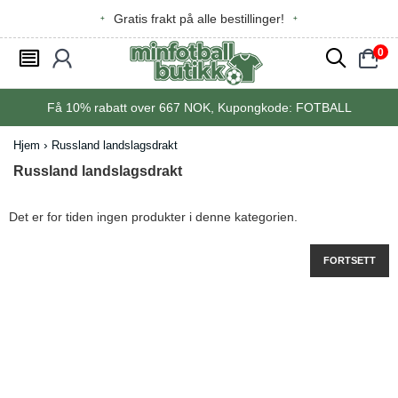
Gratis frakt på alle bestillinger!
0
󰂩
󰃳
󰂨
󰃠
Få
10%
rabatt over
667
NOK, Kupongkode:
FOTBALL
Hjem
Russland landslagsdrakt
Russland landslagsdrakt
Det er for tiden ingen produkter i denne kategorien.
FORTSETT