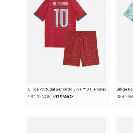
Billige Portugal Bernardo Silva #10 Hjemmedraktsett Barn 
Billige P
984.95NOK
393.96NOK
984.95
SALE