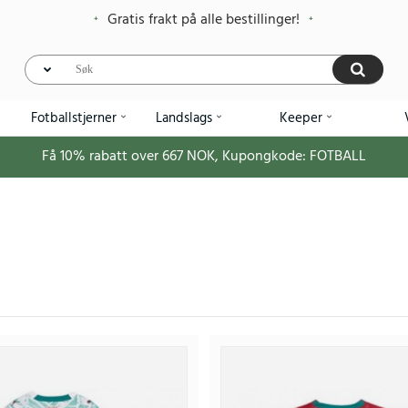
Gratis frakt på alle bestillinger!
Fotballstjerner
Landslags
Keeper
Få
10%
rabatt over
667
NOK, Kupongkode:
FOTBALL
Billige Portugal Bernardo Silva #10 Hjemmedrakts
393
984.95NOK