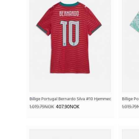
Billige Portugal Bernardo Silva #10 Hjemmedrakt Dame VM
Billige 
SALE
1.019.79NOK
407.90NOK
1.019.7