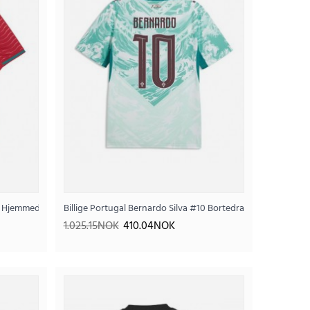
 bukser)
#10 Hjemmedrakt VM 2026 Kortermet
Billige Portugal Bernardo Silva #10 Bortedrakt VM 2026 Kor
1.025.15NOK
410.04NOK
tt Barn VM 2026 Kortermet (+ Korte bukser)
.96NOK