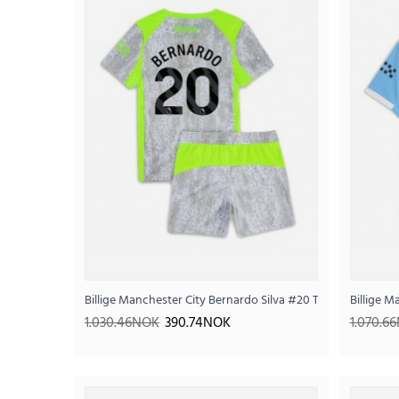
SALE
Billige Manchester City Bernardo Silva #20 Tredjedraktsett
Billige 
1.030.46NOK
390.74NOK
1.070.6