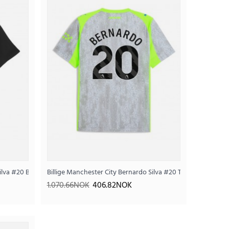
 Bortedrakt VM 2026 Kortermet
Silva #20 Bortedrakt 2025-26 Kortermet
Billige Manchester City Bernardo Silva #20 Tredjedrakt 202
.04NOK
1.070.66NOK
406.82NOK