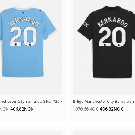
Billige Portugal Bernardo Silva #10
 Barn 2025-26 Kortermet (+ Korte bukser)
Manchester City Bernardo Silva #20 Hjemmedrakt 2025-26 Kortermet
Billige Manchester City Bernardo 
410
1.025.15NOK
6NOK
406.82NOK
1.070.66NOK
406.82NOK
..