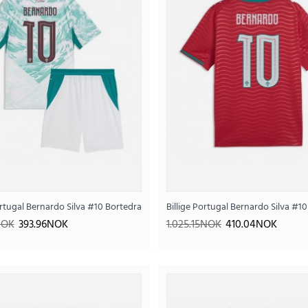
..
VM 2026 Kortermet (+ Korte bukser)
ortugal Bernardo Silva #10 Bortedraktsett Barn VM 2026 Kortermet (+ Korte
Billige Portugal Bernardo Silva 
NOK
393.96NOK
1.025.15NOK
410.04NOK
Billige Portugal Bernardo Silva #10 Bortedraktse
393
984.95NOK
..