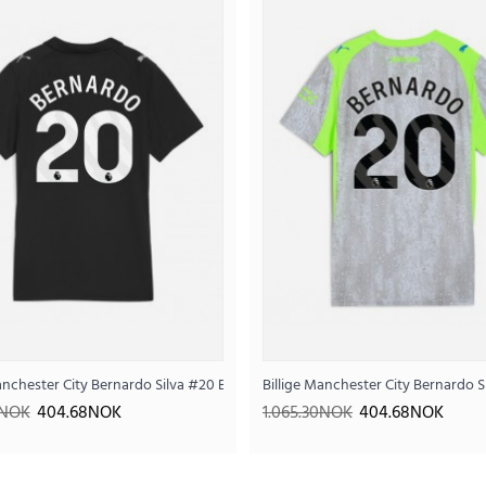
Billige Portugal Bernardo Silva #10 Hj
407
1.019.79NOK
..
Dame 2025-26 Kortermet
Manchester City Bernardo Silva #20 Bortedrakt Dame 2025-26 Kortermet
Billige Manchester City Bernardo 
0NOK
404.68NOK
1.065.30NOK
404.68NOK