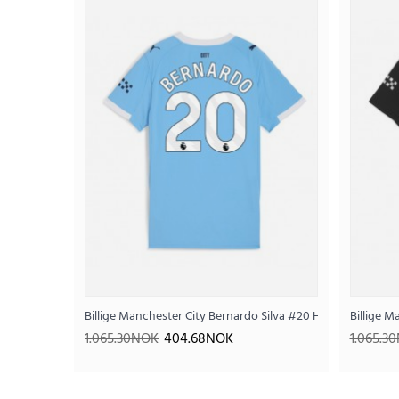
SALE
Billige Manchester City Bernardo Silva #20 Hjemmedrakt 
Billige 
1.065.30NOK
404.68NOK
1.065.3