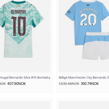
 2026 Kortermet
Portugal Bernardo Silva #10 Bortedrakt Dame VM 2026 Kortermet
Billige Manchester City Bernardo 
Billige Portugal Bernardo Silva #10
9NOK
407.90NOK
1.030.46NOK
390.74NOK
410
1.025.15NOK
..