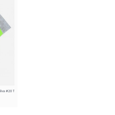
emmedrakt Dame VM 2026 Kortermet
.90NOK
Silva #20 Tredjedrakt Dame 2025-26 Kortermet