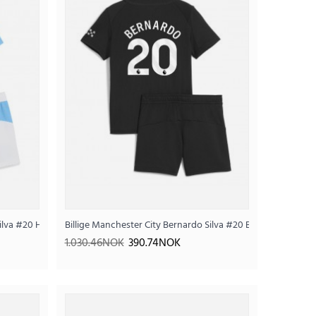
Silva #20 Hjemmedraktsett Barn 2025-26 Kortermet (+ Korte bukser)
Billige Manchester City Bernardo Silva #20 Bortedraktsett 
 Hjemmedrakt VM 2026 Kortermet
1.030.46NOK
390.74NOK
.04NOK