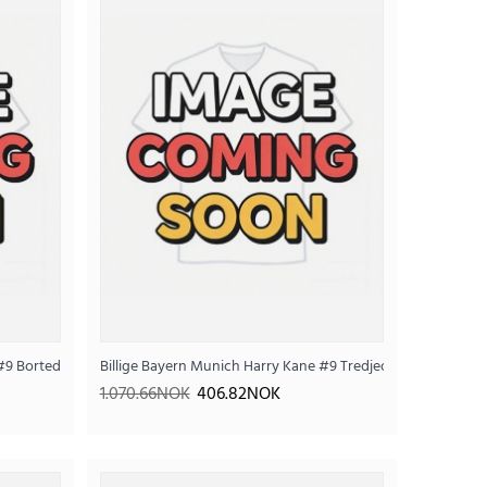
tt Barn 2026-27 Kortermet (+ Korte bukser)
 #9 Bortedrakt 2026-27 Kortermet
Billige Bayern Munich Harry Kane #9 Tredjedrakt 2026-27 K
.74NOK
1.070.66NOK
406.82NOK