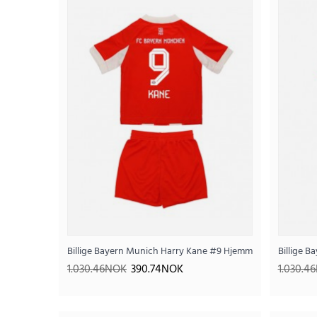
SALE
Billige Bayern Munich Harry Kane #9 Hjemmedraktsett Barn
Billige B
1.030.46NOK
390.74NOK
1.030.4