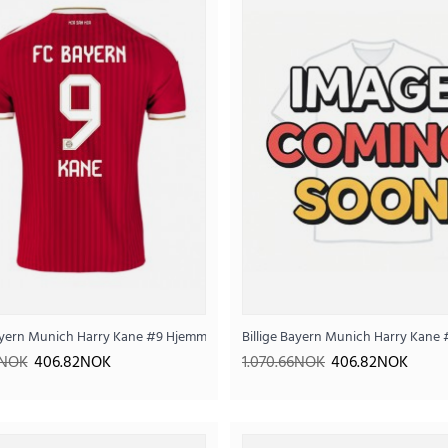
Billige Bayern Munich Harry Kane #9 Bortedraktse
ortermet
Bayern Munich Harry Kane #9 Hjemmedrakt 2026-27 Kortermet
Billige Bayern Munich Harry Kane
390
1.030.46NOK
6NOK
406.82NOK
1.070.66NOK
406.82NOK
..