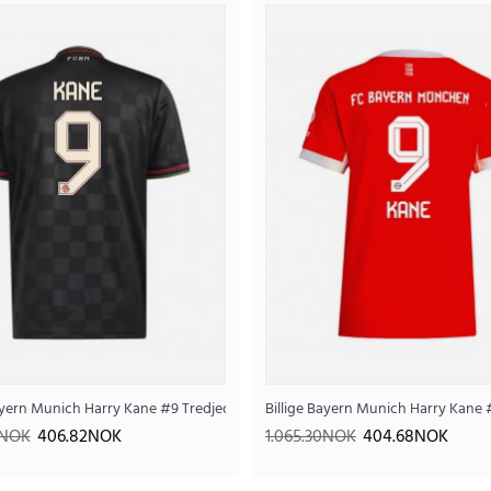
Billige England Harry Kane #9 Hj
410
1.025.15NOK
..
ortermet
Bayern Munich Harry Kane #9 Tredjedrakt 2025-26 Kortermet
Billige Bayern Munich Harry Kan
6NOK
406.82NOK
1.065.30NOK
404.68NOK