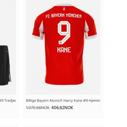
ett Barn 2026-27 Kortermet (+ Korte bukser)
.74NOK
e bukser)
#9 Tredjedraktsett Barn 2025-26 Kortermet (+ Korte bukser)
Billige Bayern Munich Harry Kane #9 Hjemmedrakt 2025-26
1.070.66NOK
406.82NOK