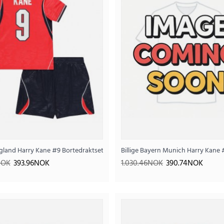
..
26 Kortermet (+ Korte bukser)
ngland Harry Kane #9 Bortedraktsett Barn VM 2026 Kortermet (+ Korte buks
Billige Bayern Munich Harry Kane 
NOK
393.96NOK
1.030.46NOK
390.74NOK
Billige England Harry Kane #9 Bortedraktsett 
393
984.95NOK
..