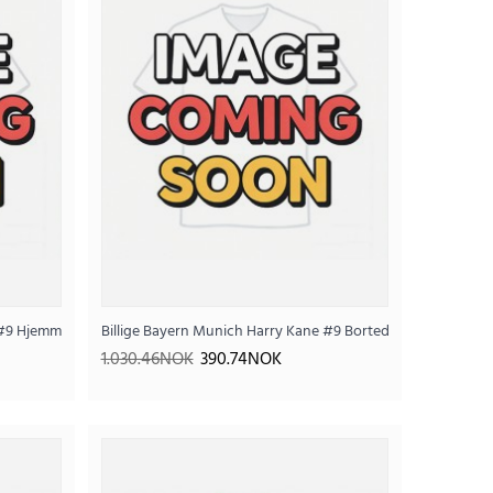
er)
#9 Hjemmedraktsett Barn 2026-27 Kortermet (+ Korte bukser)
Billige Bayern Munich Harry Kane #9 Bortedraktsett Barn 20
1.030.46NOK
390.74NOK
Barn VM 2026 Kortermet (+ Korte bukser)
.96NOK