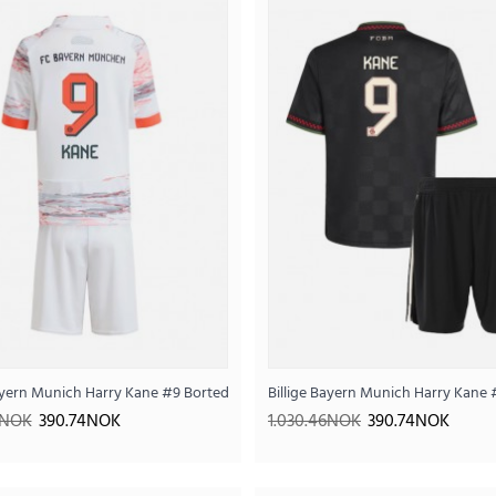
Billige Bayern Munich Harry Kane #9 Tredjedrakts
390
1.030.46NOK
..
 2025-26 Kortermet (+ Korte bukser)
ayern Munich Harry Kane #9 Bortedraktsett Barn 2025-26 Kortermet (+ Kort
Billige Bayern Munich Harry Kane 
6NOK
390.74NOK
1.030.46NOK
390.74NOK