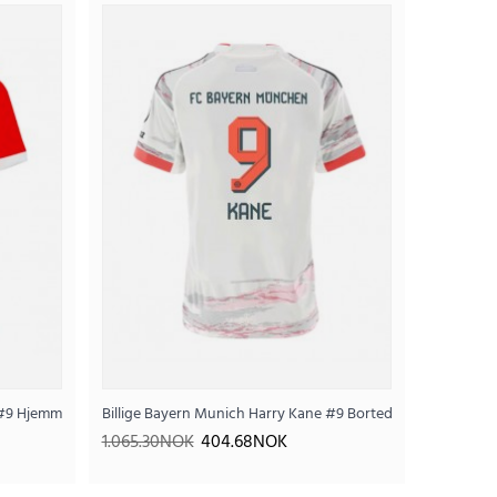
emmedrakt VM 2026 Kortermet
.04NOK
e #9 Hjemmedrakt Dame 2025-26 Kortermet
Billige Bayern Munich Harry Kane #9 Bortedrakt Dame 2025
1.065.30NOK
404.68NOK