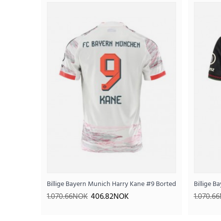
SALE
Billige Bayern Munich Harry Kane #9 Bortedrakt 2025-26 K
Billige 
1.070.66NOK
406.82NOK
1.070.6