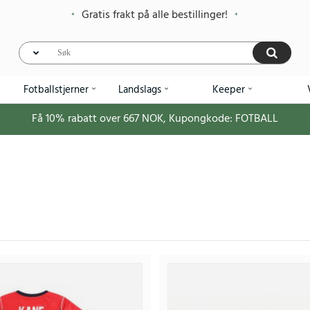
Gratis frakt på alle bestillinger!
Fotballstjerner
Landslags
Keeper
Få
10%
rabatt over
667
NOK, Kupongkode:
FOTBALL
Billige England Harry Kane #9 Hjemmedraktsett
393
984.95NOK