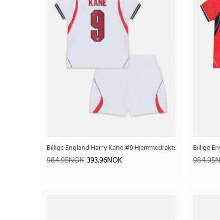
Billige England Harry Kane #9 Hjemmedraktsett Barn VM 20
Billige E
984.95NOK
393.96NOK
984.95
SALE