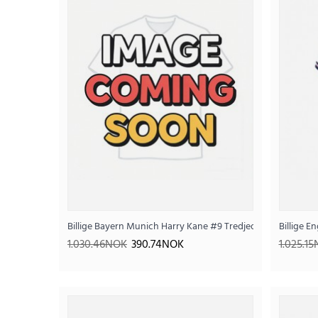
Billige Bayern Munich Harry Kane #9 Tredjedraktsett Barn 
Billige 
SALE
1.030.46NOK
390.74NOK
1.025.1