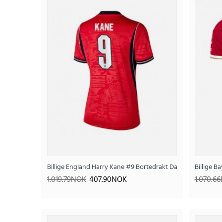
SALE
Billige England Harry Kane #9 Bortedrakt Dame VM 2026 K
Billige 
1.019.79NOK
407.90NOK
1.070.6