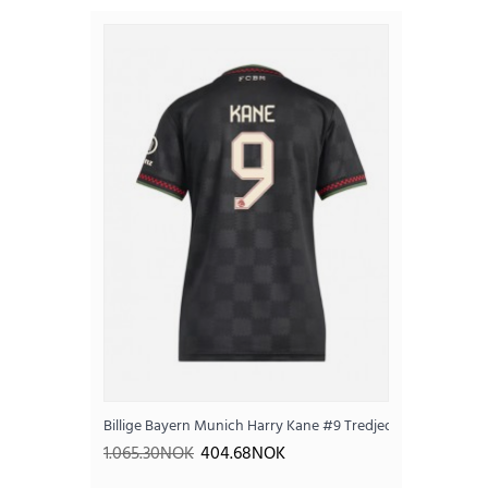
SALE
Billige Bayern Munich Harry Kane #9 Tredjedrakt Dame 20
1.065.30NOK
404.68NOK