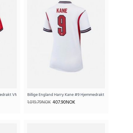
rtedrakt VM 2026 Kortermet
Billige England Harry Kane #9 Hjemmedrakt Dame VM 2026
ett Barn 2026-27 Kortermet (+ Korte bukser)
1.019.79NOK
407.90NOK
.74NOK