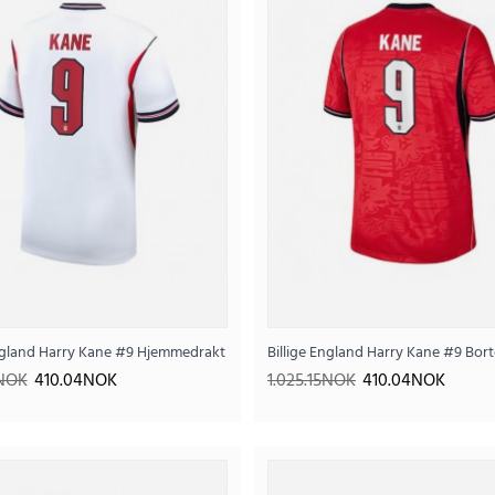
2026-27 Kortermet (+ Korte bukser)
England Harry Kane #9 Hjemmedrakt VM 2026 Kortermet
Billige England Harry Kane #9 Bo
Billige Bayern Munich Harry Kane #9 Hjemmedrakts
5NOK
410.04NOK
1.025.15NOK
410.04NOK
390
1.030.46NOK
..