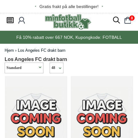
Gratis frakt på alle bestillinger!
0
󰂩
󰃳
󰂨
󰃠
Få
10%
rabatt over
667
NOK, Kupongkode:
FOTBALL
Hjem
Los Angeles FC drakt barn
Los Angeles FC drakt barn