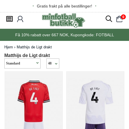
Gratis frakt på alle bestillinger!
0
󰂩
󰃳
󰂨
󰃠
Få
10%
rabatt over
667
NOK, Kupongkode:
FOTBALL
Hjem
Matthijs de Ligt drakt
Matthijs de Ligt drakt