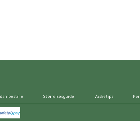
dan bestille
Størrelsesguide
Vasketips
Per