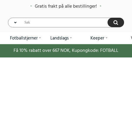
Gratis frakt på alle bestillinger!
Fotballstjerner
Landslags
Keeper
Få
10%
rabatt over
667
NOK, Kupongkode:
FOTBALL