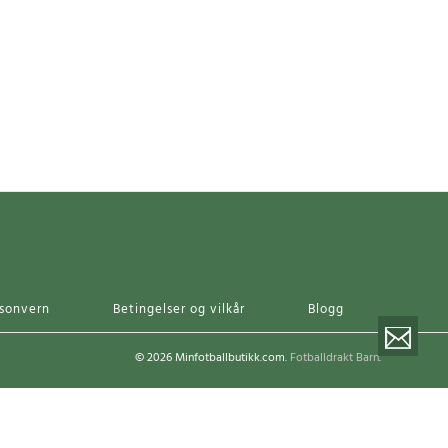
sonvern
Betingelser og vilkår
Blogg
© 2026 Minfotballbutikk.com.
Fotballdrakt Barn
.