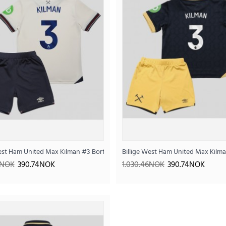
..
rn 2025-26 Kortermet (+ Korte bukser)
West Ham United Max Kilman #3 Bortedraktsett Barn 2025-26 Kortermet (+ Ko
Billige West Ham United Max Kilma
6NOK
390.74NOK
1.030.46NOK
390.74NOK
Billige West Ham United Max Kilman #3 Bortedrakts
390
1.030.46NOK
..