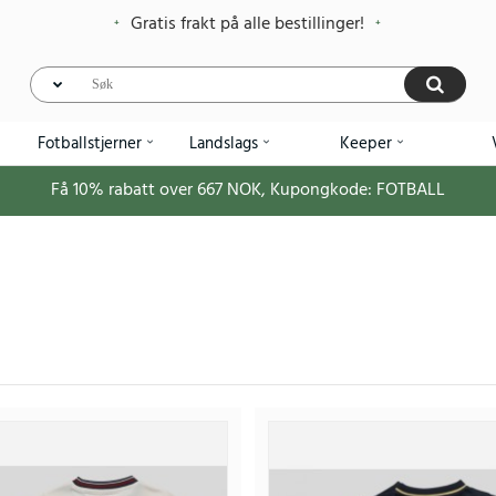
Gratis frakt på alle bestillinger!
Fotballstjerner
Landslags
Keeper
Få
10%
rabatt over
667
NOK, Kupongkode:
FOTBALL
Billige West Ham United Max Kilman #3 Hjemmedrakt
390
1.030.46NOK