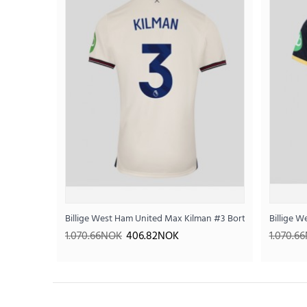
Billige West Ham United Max Kilman #3 Bortedrakt 2025-2
Billige 
SALE
1.070.66NOK
406.82NOK
1.070.6