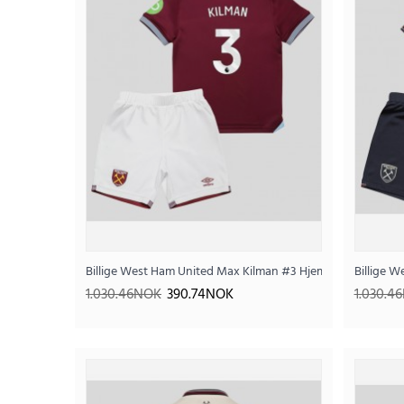
Billige West Ham United Max Kilman #3 Hjemmedraktsett Ba
Billige 
1.030.46NOK
390.74NOK
1.030.4
SALE