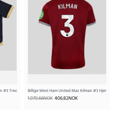
rte bukser)
n #3 Tredjedraktsett Barn 2025-26 Kortermet (+ Korte bukser)
Billige West Ham United Max Kilman #3 Hjemmedrakt 2025-
1.070.66NOK
406.82NOK
ett Barn 2025-26 Kortermet (+ Korte bukser)
.74NOK