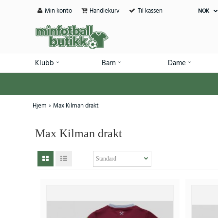
Min konto
Handlekurv
Til kassen
NOK
Klubb
Barn
Dame
Hjem
Max Kilman drakt
Max Kilman drakt
SALE