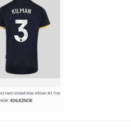
6 Kortermet
West Ham United Max Kilman #3 Tredjedrakt 2025-26 Kortermet
Billige West Ham United Max Kilman #3 Tredjedrakt
6NOK
406.82NOK
390
1.030.46NOK
..