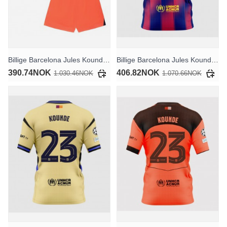
Billige Barcelona Jules Kounde #23 Tredjedraktsett Barn 2025-26 Kortermet (+ Korte bukser)
Billige Barcelona Jules Kounde #23 Hjemmedrakt 2025-26 Kortermet
390.74NOK
406.82NOK
1.030.46NOK
1.070.66NOK