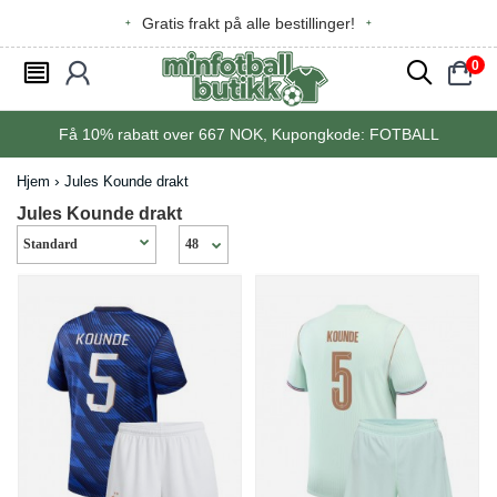
Gratis frakt på alle bestillinger!
0
󰂩
󰃳
󰂨
󰃠
Få
10%
rabatt over
667
NOK, Kupongkode:
FOTBALL
Hjem
Jules Kounde drakt
Jules Kounde drakt