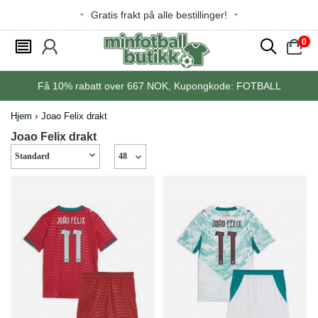
Gratis frakt på alle bestillinger!
0
󰂩
󰃳
󰂨
󰃠
Få
10%
rabatt over
667
NOK, Kupongkode:
FOTBALL
Hjem
Joao Felix drakt
Joao Felix drakt