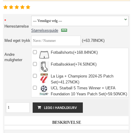
Herrestørrelse
Størrelsesguide
Med eget trykk
(+63.78NOK)
Fotballshorts(+168.84NOK)
Andre
muligheter
Fotballsokker(+74.50NOK)
La Liga + Champions 2024-25 Patch
Set(+41.27NOK)
UCL Starball 5 Times Winner + UEFA
Foundation 10 Years Patch Set(+59.50NOK)
BESKRIVELSE