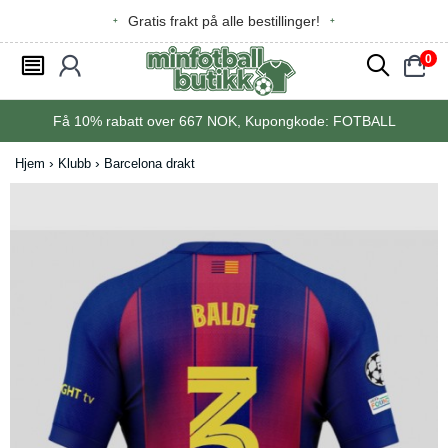
Gratis frakt på alle bestillinger!
0
󰂩
󰃳
󰂨
󰃠
Få
10%
rabatt over
667
NOK, Kupongkode:
FOTBALL
Hjem
Klubb
Barcelona drakt