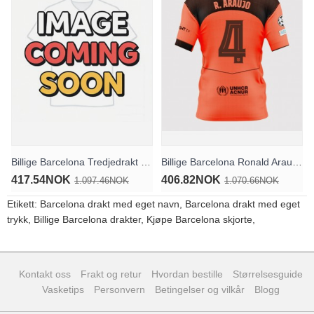
Billige Barcelona Tredjedrakt 2025-26 Langermet
Billige Barcelona Ronald Araujo #4 Tredjedrakt 2025-26 Kortermet
417.54NOK
406.82NOK
1.097.46NOK
1.070.66NOK
Etikett:
Barcelona drakt med eget navn
,
Barcelona drakt med eget
trykk
,
Billige Barcelona drakter
,
Kjøpe Barcelona skjorte
,
Kontakt oss
Frakt og retur
Hvordan bestille
Størrelsesguide
Vasketips
Personvern
Betingelser og vilkår
Blogg