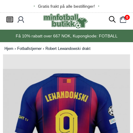
Gratis frakt på alle bestillinger!
0
󰂩
󰃳
󰂨
󰃠
Få
10%
rabatt over
667
NOK, Kupongkode:
FOTBALL
Hjem
Fotballstjerner
Robert Lewandowski drakt