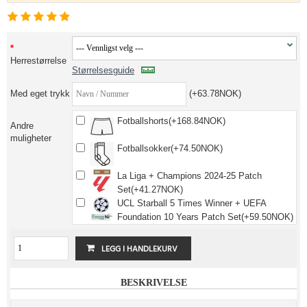
Herrestørrelse
Størrelsesguide
Med eget trykk
(+63.78NOK)
Fotballshorts(+168.84NOK)
Andre
muligheter
Fotballsokker(+74.50NOK)
La Liga + Champions 2024-25 Patch
Set(+41.27NOK)
UCL Starball 5 Times Winner + UEFA
Foundation 10 Years Patch Set(+59.50NOK)
BESKRIVELSE