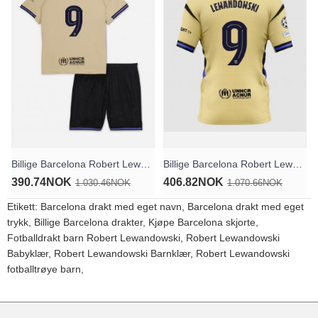
Billige Barcelona Robert Lewandowski #9 Bortedraktsett Barn 2025-26 Kortermet (+ Korte bukser)
Billige Barcelona Robert Lewandowski #9 Bortedrakt 2025-26 Kortermet
390.74NOK
406.82NOK
1.030.46NOK
1.070.66NOK
Etikett:
Barcelona drakt med eget navn
,
Barcelona drakt med eget
trykk
,
Billige Barcelona drakter
,
Kjøpe Barcelona skjorte
,
Fotballdrakt barn Robert Lewandowski
,
Robert Lewandowski
Babyklær
,
Robert Lewandowski Barnklær
,
Robert Lewandowski
fotballtrøye barn
,