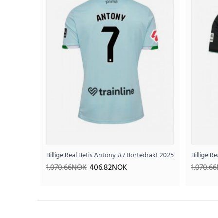
Billige Real Betis Antony #7 Bortedrakt 2025-26 Kortermet
Billige R
SALE
1.070.66NOK
406.82NOK
1.070.6