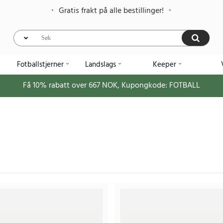
Gratis frakt på alle bestillinger!
Fotballstjerner
Landslags
Keeper
Få
10%
rabatt over
667
NOK, Kupongkode:
FOTBALL
Billige Real Betis Antony #7 Hje
406
1.070.66NOK