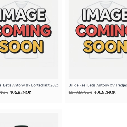
..
t
eal Betis Antony #7 Bortedrakt 2026-27 Kortermet
Billige Real Betis Antony #7 Tredj
6NOK
406.82NOK
1.070.66NOK
406.82NOK
Billige Real Betis Antony #7 Bor
406
1.070.66NOK
..