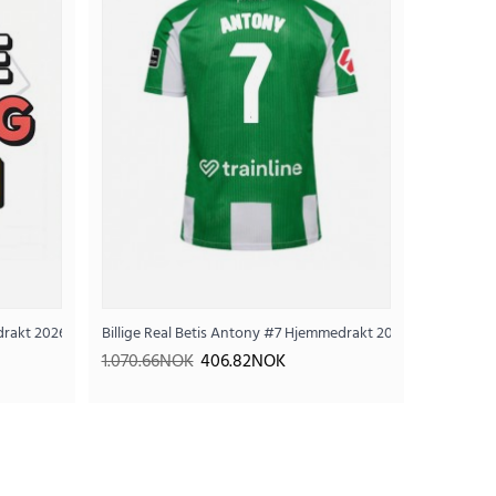
edrakt 2026-27 Kortermet
Billige Real Betis Antony #7 Hjemmedrakt 2025-26 Korterme
1.070.66NOK
406.82NOK
tedrakt 2026-27 Kortermet
.82NOK