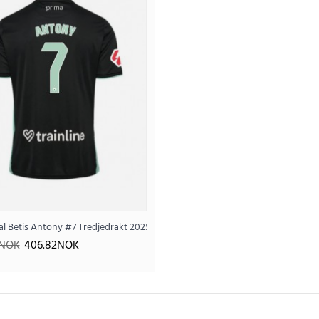
eal Betis Antony #7 Tredjedrakt 2025-26 Kortermet
Billige Real Betis Antony #7 Tre
6NOK
406.82NOK
406
1.070.66NOK
..