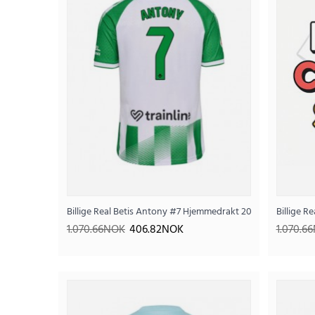
Billige Real Betis Antony #7 Hjemmedrakt 2026-27 Korterme
Billige R
1.070.66NOK
406.82NOK
1.070.6
SALE