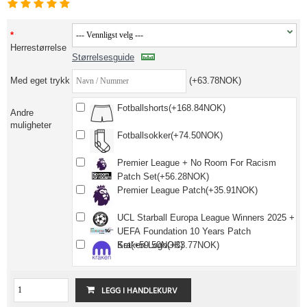
Herrestørrelse
Størrelsesguide
Med eget trykk
(+63.78NOK)
Fotballshorts(+168.84NOK)
Andre
muligheter
Fotballsokker(+74.50NOK)
Premier League + No Room For Racism
Patch Set(+56.28NOK)
Premier League Patch(+35.91NOK)
UCL Starball Europa League Winners 2025 +
UEFA Foundation 10 Years Patch
Set(+59.50NOK)
Kraken Logo(+33.77NOK)