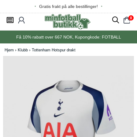
Gratis frakt på alle bestillinger!
0
󰂩
󰃳
󰂨
󰃠
Få
10%
rabatt over
667
NOK, Kupongkode:
FOTBALL
Hjem
Klubb
Tottenham Hotspur drakt