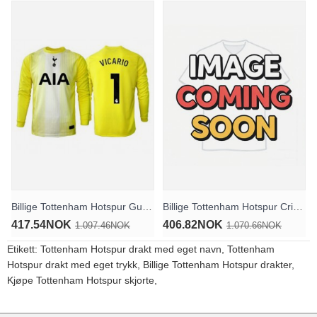
Billige Tottenham Hotspur Guglielmo Vicario #1 Keeper Tredjedrakt 2025-26 Langermet
Billige Tottenham Hotspur Cristian Romero #17 Tredjedrakt 2026-27 Kortermet
417.54NOK
406.82NOK
1.097.46NOK
1.070.66NOK
Etikett:
Tottenham Hotspur drakt med eget navn
,
Tottenham
Hotspur drakt med eget trykk
,
Billige Tottenham Hotspur drakter
,
Kjøpe Tottenham Hotspur skjorte
,