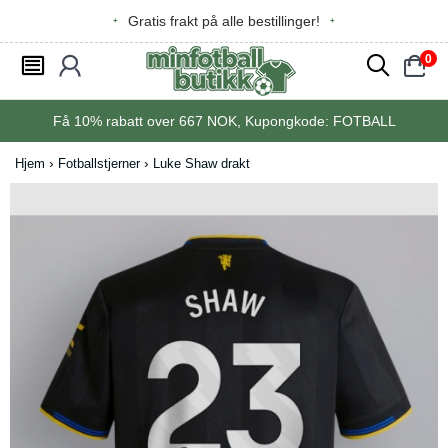
Gratis frakt på alle bestillinger!
0
󰂩
󰃳
󰂨
󰃠
Få
10%
rabatt over
667
NOK, Kupongkode:
FOTBALL
Hjem
Fotballstjerner
Luke Shaw drakt