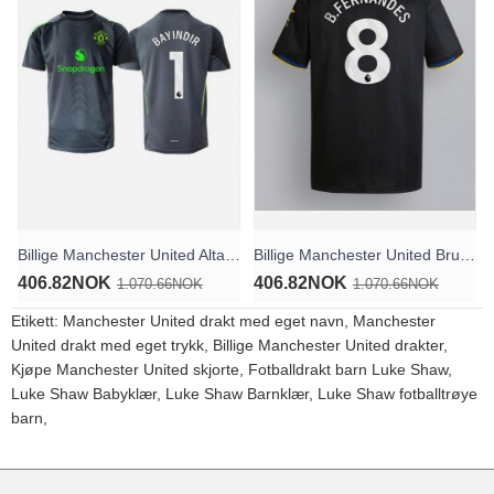
Billige Manchester United Altay Bayindir #1 Keeper Bortedrakt 2025-26 Kortermet
Billige Manchester United Bruno Fernandes #8 Tredjedrakt 2025-26 Kortermet
406.82NOK
406.82NOK
1.070.66NOK
1.070.66NOK
Etikett:
Manchester United drakt med eget navn
,
Manchester
United drakt med eget trykk
,
Billige Manchester United drakter
,
Kjøpe Manchester United skjorte
,
Fotballdrakt barn Luke Shaw
,
Luke Shaw Babyklær
,
Luke Shaw Barnklær
,
Luke Shaw fotballtrøye
barn
,