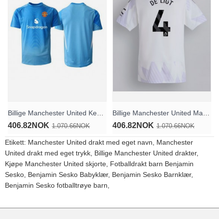
Billige Manchester United Keeper Hjemmedrakt 2025-26 Kortermet
Billige Manchester United Matthijs de Ligt #4 Bortedrakt 2025-26 Kortermet
406.82NOK
406.82NOK
1.070.66NOK
1.070.66NOK
Etikett:
Manchester United drakt med eget navn
,
Manchester
United drakt med eget trykk
,
Billige Manchester United drakter
,
Kjøpe Manchester United skjorte
,
Fotballdrakt barn Benjamin
Sesko
,
Benjamin Sesko Babyklær
,
Benjamin Sesko Barnklær
,
Benjamin Sesko fotballtrøye barn
,