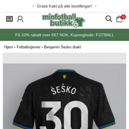
Gratis frakt på alle bestillinger!
0
󰂩
󰃳
󰂨
󰃠
Få
10%
rabatt over
667
NOK, Kupongkode:
FOTBALL
Hjem
Fotballstjerner
Benjamin Sesko drakt