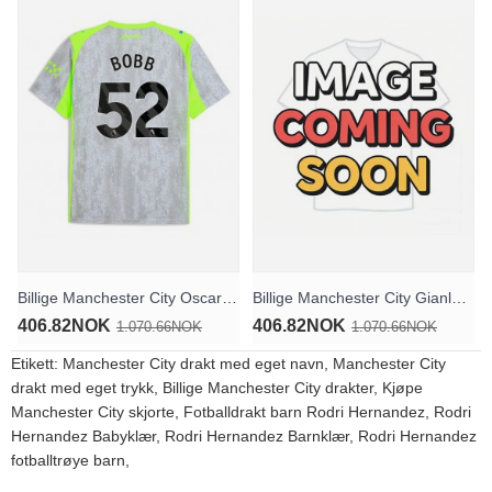
Billige Manchester City Oscar Bobb #52 Tredjedrakt 2025-26 Kortermet
Billige Manchester City Gianluigi Donnarumma #25 Keeper Bortedrakt 2025-26 Kortermet
406.82NOK
406.82NOK
1.070.66NOK
1.070.66NOK
Etikett:
Manchester City drakt med eget navn
,
Manchester City
drakt med eget trykk
,
Billige Manchester City drakter
,
Kjøpe
Manchester City skjorte
,
Fotballdrakt barn Rodri Hernandez
,
Rodri
Hernandez Babyklær
,
Rodri Hernandez Barnklær
,
Rodri Hernandez
fotballtrøye barn
,