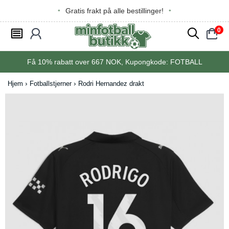
Gratis frakt på alle bestillinger!
0
󰂩
󰃳
󰂨
󰃠
Få
10%
rabatt over
667
NOK, Kupongkode:
FOTBALL
Hjem
Fotballstjerner
Rodri Hernandez drakt