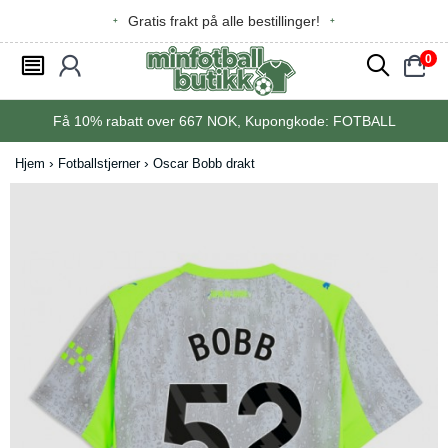
Gratis frakt på alle bestillinger!
0
󰂩
󰃳
󰂨
󰃠
Få
10%
rabatt over
667
NOK, Kupongkode:
FOTBALL
Hjem
Fotballstjerner
Oscar Bobb drakt