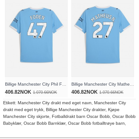
Billige Manchester City Phil Foden #47 Hjemmedrakt 2025-26 Kortermet
Billige Manchester City Matheus Nunes #27 Hjemmedrakt 2025-26 Kortermet
406.82NOK
406.82NOK
1.070.66NOK
1.070.66NOK
Etikett:
Manchester City drakt med eget navn
,
Manchester City
drakt med eget trykk
,
Billige Manchester City drakter
,
Kjøpe
Manchester City skjorte
,
Fotballdrakt barn Oscar Bobb
,
Oscar Bobb
Babyklær
,
Oscar Bobb Barnklær
,
Oscar Bobb fotballtrøye barn
,