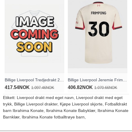
Billige Liverpool Tredjedrakt 2025-26 Langermet
Billige Liverpool Jeremie Frimpong #30 Bortedrakt 2025-26 Kortermet
417.54NOK
406.82NOK
1.097.46NOK
1.070.66NOK
Etikett:
Liverpool drakt med eget navn
,
Liverpool drakt med eget
trykk
,
Billige Liverpool drakter
,
Kjøpe Liverpool skjorte
,
Fotballdrakt
barn Ibrahima Konate
,
Ibrahima Konate Babyklær
,
Ibrahima Konate
Barnklær
,
Ibrahima Konate fotballtrøye barn
,