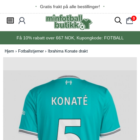
Gratis frakt på alle bestillinger!
0
󰂩
󰃳
󰂨
󰃠
Få
10%
rabatt over
667
NOK, Kupongkode:
FOTBALL
Hjem
Fotballstjerner
Ibrahima Konate drakt