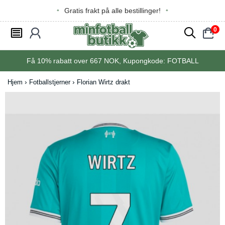
Gratis frakt på alle bestillinger!
0
󰂩
󰃳
󰂨
󰃠
Få
10%
rabatt over
667
NOK, Kupongkode:
FOTBALL
Hjem
Fotballstjerner
Florian Wirtz drakt