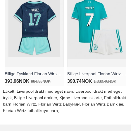
Billige Tyskland Florian Wirtz #17 Bortedraktsett Barn VM 2026 Kortermet (+ Korte bukser)
Billige Liverpool Florian Wirtz #7 Tredjedraktsett Barn 2025-26 Kortermet (+ Korte bukser)
393.96NOK
390.74NOK
984.95NOK
1.030.46NOK
Etikett:
Liverpool drakt med eget navn
,
Liverpool drakt med eget
trykk
,
Billige Liverpool drakter
,
Kjøpe Liverpool skjorte
,
Fotballdrakt
barn Florian Wirtz
,
Florian Wirtz Babyklær
,
Florian Wirtz Barnklær
,
Florian Wirtz fotballtrøye barn
,