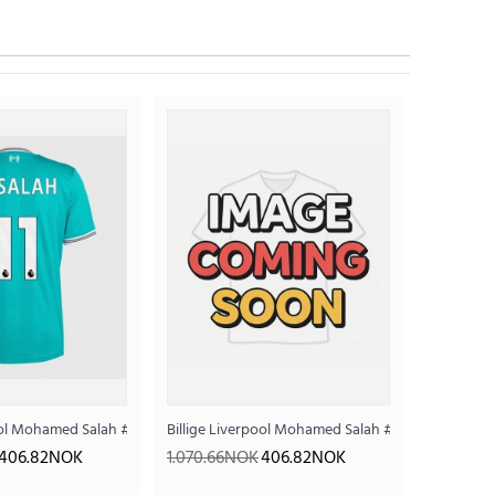
-26 Kortermet
ool Mohamed Salah #11 Tredjedrakt 2025-26 Kortermet
Billige Liverpool Mohamed Salah #11 Hjemmedrak
406.82NOK
1.070.66NOK
406.82NOK