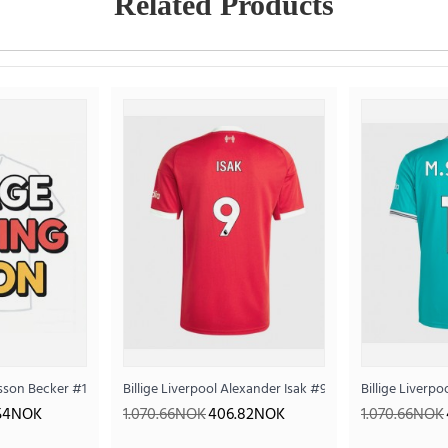
Related Products
-26 Kortermet
Alisson Becker #1 Keeper Hjemmedrakt 2025-26 Langermet
Billige Liverpool Alexander Isak #9 Hjemmedrakt 2025
Billige Liverp
.54NOK
1.070.66NOK
406.82NOK
1.070.66NOK