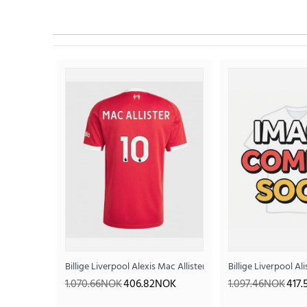
Billige Liverpool Alexis Mac Allister #10 Hjemmedrakt 2025
Billige Liverpool 
1.070.66NOK
406.82NOK
1.097.46NOK
417