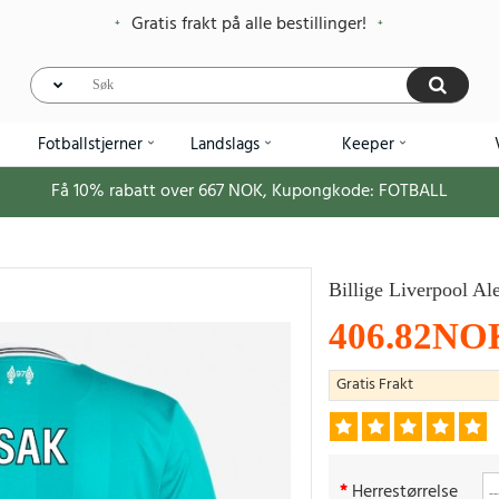
Gratis frakt på alle bestillinger!
Fotballstjerner
Landslags
Keeper
Få
10%
rabatt over
667
NOK, Kupongkode:
FOTBALL
Billige Liverpool Al
406.82NO
Gratis Frakt
Herrestørrelse