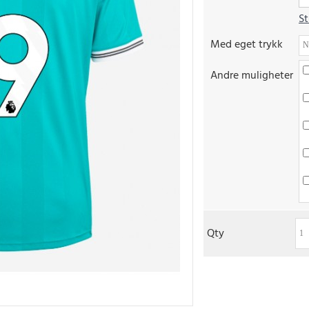
St
Med eget trykk
Andre muligheter
Qty