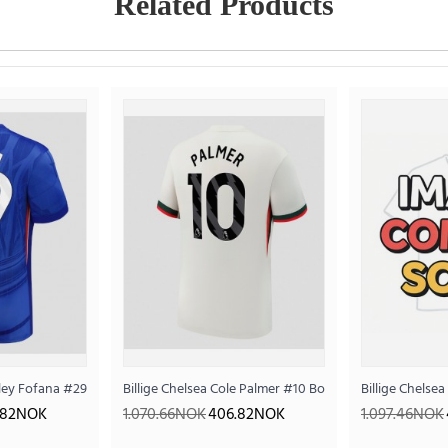
Related Products
rmet
sley Fofana #29 Hjemmedrakt 2025-26 Kortermet
Billige Chelsea Cole Palmer #10 Bortedrakt 2025-26 Ko
Billige Chelse
.82NOK
1.070.66NOK
406.82NOK
1.097.46NOK