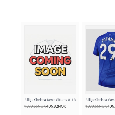
Billige Chelsea Jamie Gittens #11 Bortedrakt 2026-27 Korte
Billige Chelsea We
1.070.66NOK
406.82NOK
1.070.66NOK
406