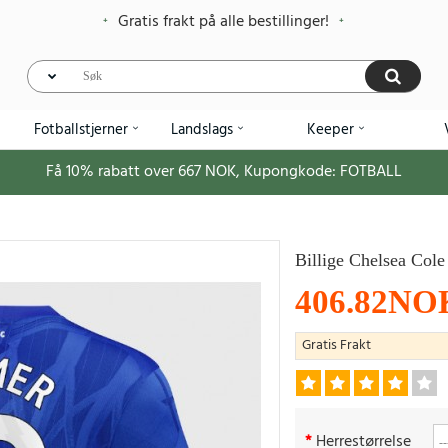
Gratis frakt på alle bestillinger!
Fotballstjerner
Landslags
Keeper
Få
10%
rabatt over
667
NOK, Kupongkode:
FOTBALL
Billige Chelsea Col
406.82NO
Gratis Frakt
Herrestørrelse