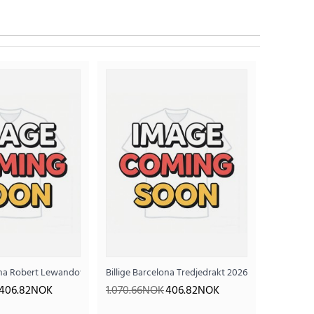
2025-26 Kortermet
lona Robert Lewandowski #9 Hjemmedrakt 2026-27 Kortermet
Billige Barcelona Tredjedrakt 2026-27 Kortermet
406.82NOK
1.070.66NOK
406.82NOK