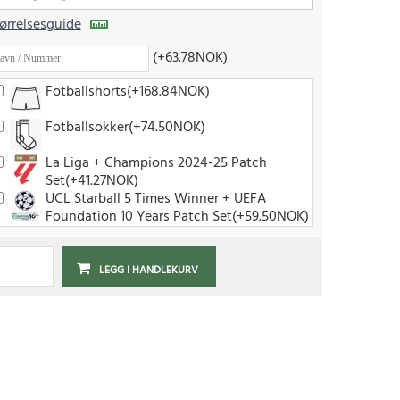
ørrelsesguide
(+63.78NOK)
Fotballshorts(+168.84NOK)
Fotballsokker(+74.50NOK)
La Liga + Champions 2024-25 Patch
Set(+41.27NOK)
UCL Starball 5 Times Winner + UEFA
Foundation 10 Years Patch Set(+59.50NOK)