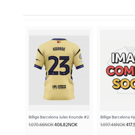
Billige Barcelona Jules Kounde #23 Bortedrakt 2025-26 Kor
Billige Barcelona 
1.070.66NOK
406.82NOK
1.097.46NOK
417