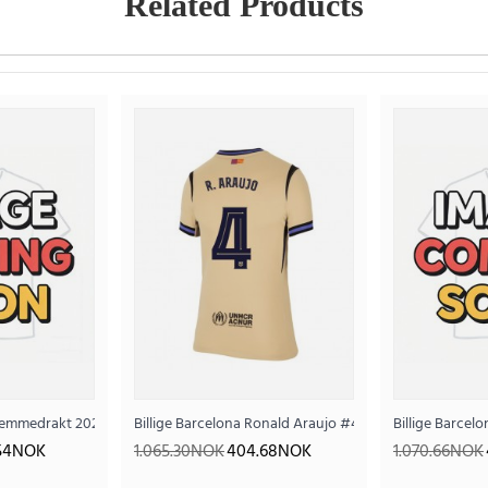
Related Products
termet
Hjemmedrakt 2025-26 Langermet
Billige Barcelona Ronald Araujo #4 Bortedrakt Dame 
Billige Barce
.54NOK
1.065.30NOK
404.68NOK
1.070.66NOK