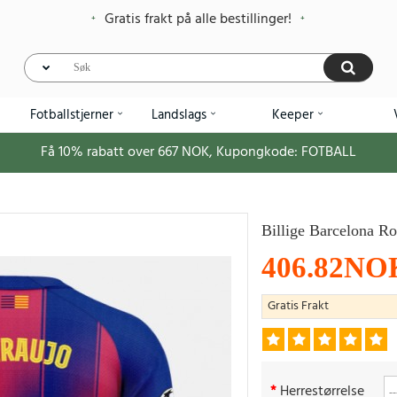
Gratis frakt på alle bestillinger!
Fotballstjerner
Landslags
Keeper
Få
10%
rabatt over
667
NOK, Kupongkode:
FOTBALL
Billige Barcelona R
406.82NO
Gratis Frakt
Herrestørrelse