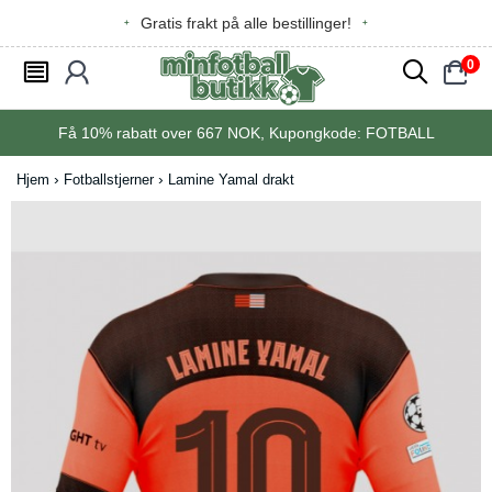
Gratis frakt på alle bestillinger!
0
󰂩
󰃳
󰂨
󰃠
Få
10%
rabatt over
667
NOK, Kupongkode:
FOTBALL
Hjem
Fotballstjerner
Lamine Yamal drakt