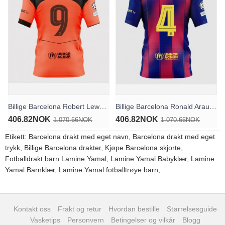
Billige Barcelona Robert Lewandowski #9 Tredjedrakt 2025-26 Kortermet
Billige Barcelona Ronald Araujo #4 Hjemmedrakt 2025-26 Kortermet
406.82NOK
406.82NOK
1.070.66NOK
1.070.66NOK
Etikett:
Barcelona drakt med eget navn
,
Barcelona drakt med eget
trykk
,
Billige Barcelona drakter
,
Kjøpe Barcelona skjorte
,
Fotballdrakt barn Lamine Yamal
,
Lamine Yamal Babyklær
,
Lamine
Yamal Barnklær
,
Lamine Yamal fotballtrøye barn
,
Kontakt oss
Frakt og retur
Hvordan bestille
Størrelsesguide
Vasketips
Personvern
Betingelser og vilkår
Blogg