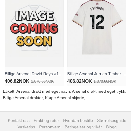
Billige Arsenal David Raya #1 Keeper Bortedrakt 2025-26 Kortermet
Billige Arsenal Jurrien Timber #12 Tredjedrakt 2025-26 Kortermet
406.82NOK
406.82NOK
1.070.66NOK
1.070.66NOK
Etikett:
Arsenal drakt med eget navn
,
Arsenal drakt med eget trykk
,
Billige Arsenal drakter
,
Kjøpe Arsenal skjorte
,
Kontakt oss
Frakt og retur
Hvordan bestille
Størrelsesguide
Vasketips
Personvern
Betingelser og vilkår
Blogg