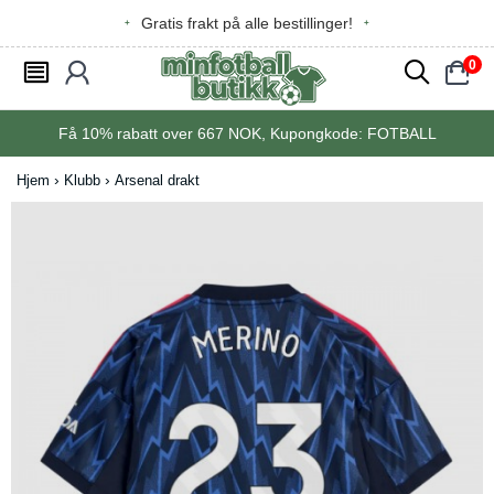
Gratis frakt på alle bestillinger!
0
󰂩
󰃳
󰂨
󰃠
Få
10%
rabatt over
667
NOK, Kupongkode:
FOTBALL
Hjem
Klubb
Arsenal drakt