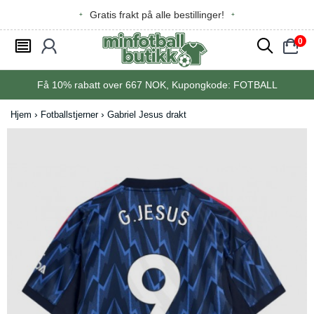
Gratis frakt på alle bestillinger!
0
󰂩
󰃳
󰂨
󰃠
Få
10%
rabatt over
667
NOK, Kupongkode:
FOTBALL
Hjem
Fotballstjerner
Gabriel Jesus drakt